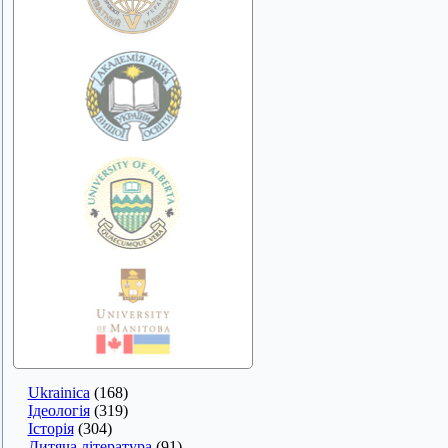
Ukrainica
(168)
Ідеологія
(319)
Історія
(304)
Дитяча література
(91)