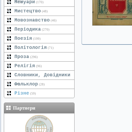
Мемуари
(125)
(170)
Мистецтво
(48)
Мовознавство
(46)
Періодика
(270)
Поезія
(199)
Політологія
(71)
Проза
(296)
Релігія
(96)
Словники, Довідники
Фольклор
(20)
(28)
Різне
(59)
Партнери