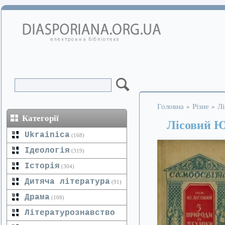
Головна
Різне
Лі
»
»
Категорії
Лісовий Ю.
Ukrainica
(168)
Ідеологія
(319)
Історія
(304)
Дитяча література
(91)
Драма
(108)
Літературознавство