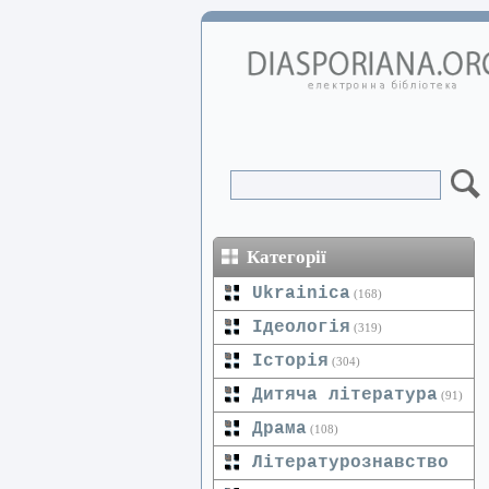
Категорії
Ukrainica
(168)
Ідеологія
(319)
Історія
(304)
Дитяча література
(91)
Драма
(108)
Літературознавство