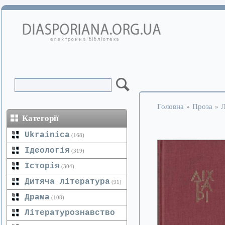
Головна
Проза
Л
»
»
Категорії
Ukrainica
(168)
Ідеологія
(319)
Історія
(304)
Дитяча література
(91)
Драма
(108)
Літературознавство