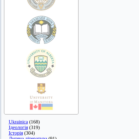
Ukrainica
(168)
Ідеологія
(319)
Історія
(304)
Дитяча література
(91)