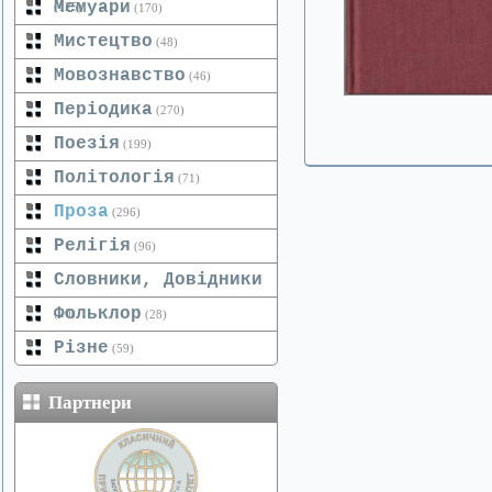
Мемуари
(125)
(170)
Мистецтво
(48)
Мовознавство
(46)
Періодика
(270)
Поезія
(199)
Політологія
(71)
Проза
(296)
Релігія
(96)
Словники, Довідники
Фольклор
(20)
(28)
Різне
(59)
Партнери