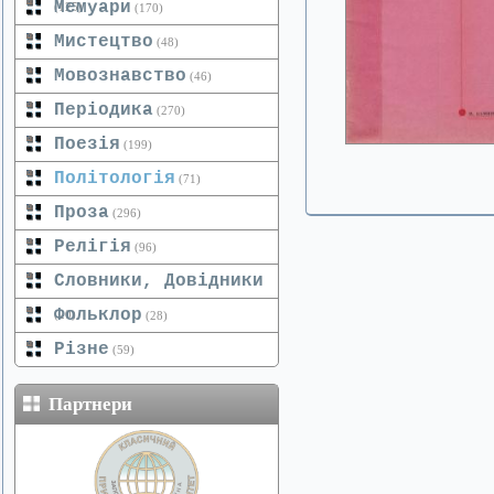
Мемуари
(125)
(170)
Мистецтво
(48)
Мовознавство
(46)
Періодика
(270)
Поезія
(199)
Політологія
(71)
Проза
(296)
Релігія
(96)
Словники, Довідники
Фольклор
(20)
(28)
Різне
(59)
Партнери