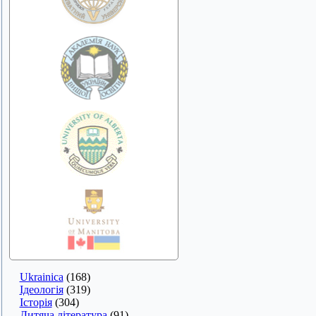
Ukrainica
(168)
Ідеологія
(319)
Історія
(304)
Дитяча література
(91)