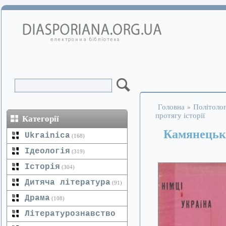
Головна
Політолог
»
протягу історії
Категорії
Камянецьки
Ukrainica
(168)
Ідеологія
(319)
Історія
(304)
Дитяча література
(91)
Драма
(108)
Літературознавство