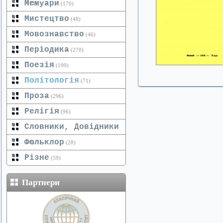
Мемуари
(125)
(170)
Мистецтво
(48)
Мовознавство
(46)
Періодика
(270)
Поезія
(199)
Політологія
(71)
Проза
(296)
Релігія
(96)
Словники, Довідники
Фольклор
(20)
(28)
Різне
(59)
Партнери