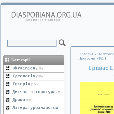
Головна
Політолог
»
Програми УРДП
Категорії
Гривас І
Ukrainica
(168)
Ідеологія
(319)
Історія
(304)
Дитяча література
(91)
Драма
(108)
Літературознавство