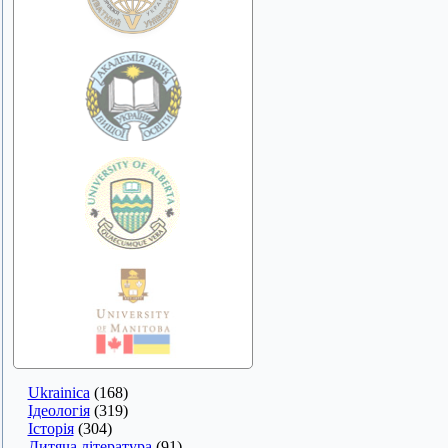
Ukrainica
(168)
Ідеологія
(319)
Історія
(304)
Дитяча література
(91)