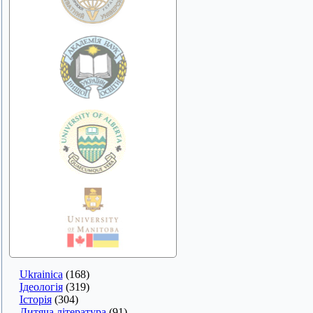
Ukrainica
(168)
Ідеологія
(319)
Історія
(304)
Дитяча література
(91)