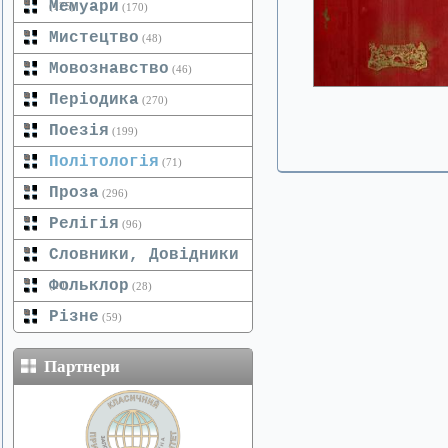
Мемуари
(125)
(170)
Мистецтво
(48)
Мовознавство
(46)
Періодика
(270)
Поезія
(199)
Політологія
(71)
Проза
(296)
Релігія
(96)
Словники, Довідники
Фольклор
(20)
(28)
Різне
(59)
Партнери