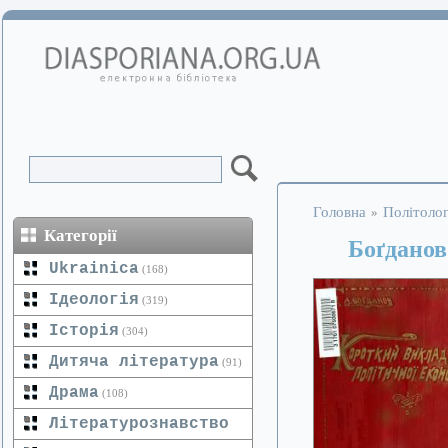
Головна
Політолог
»
Категорії
Боґданов
Ukrainica
(168)
Ідеологія
(319)
Історія
(304)
Дитяча література
(91)
Драма
(108)
Літературознавство