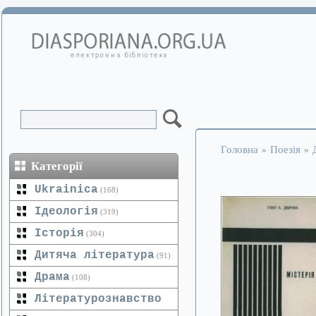
Головна
Поезія
»
»
Категорії
Ukrainica
(168)
Ідеологія
(319)
Історія
(304)
Дитяча література
(91)
Драма
(108)
Літературознавство