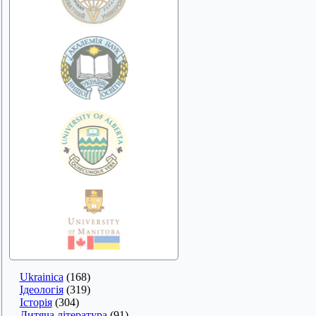
Ukrainica
(168)
Ідеологія
(319)
Історія
(304)
Дитяча література
(91)