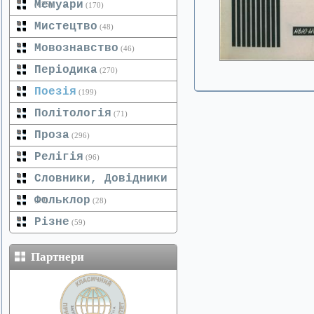
Мемуари
(125)
(170)
Мистецтво
(48)
Мовознавство
(46)
Періодика
(270)
Поезія
(199)
Політологія
(71)
Проза
(296)
Релігія
(96)
Словники, Довідники
Фольклор
(20)
(28)
Різне
(59)
Партнери