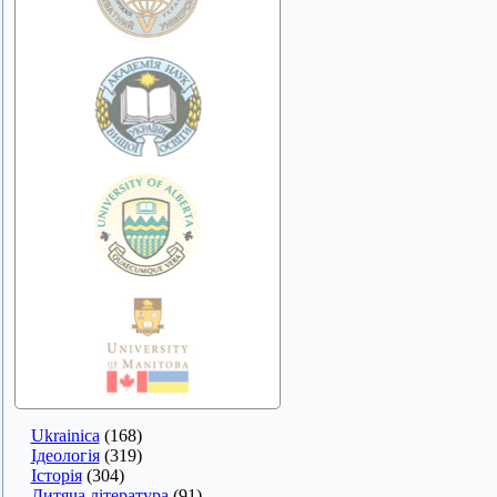
Ukrainica
(168)
Ідеологія
(319)
Історія
(304)
Дитяча література
(91)