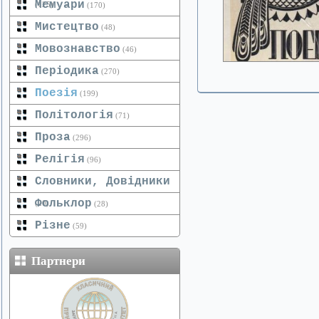
Мемуари
(125)
(170)
Мистецтво
(48)
Мовознавство
(46)
Періодика
(270)
Поезія
(199)
Політологія
(71)
Проза
(296)
Релігія
(96)
Словники, Довідники
Фольклор
(20)
(28)
Різне
(59)
Партнери