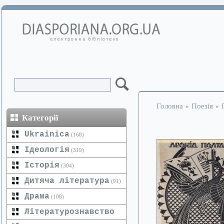
Головна
Поезія
»
»
Категорії
Ukrainica
(168)
Ідеологія
(319)
Історія
(304)
Дитяча література
(91)
Драма
(108)
Літературознавство