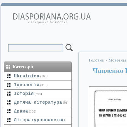
Головна
Мовознав
»
Категорії
Чапленко В
Ukrainica
(168)
Ідеологія
(319)
Історія
(304)
Дитяча література
(91)
Драма
(108)
Літературознавство