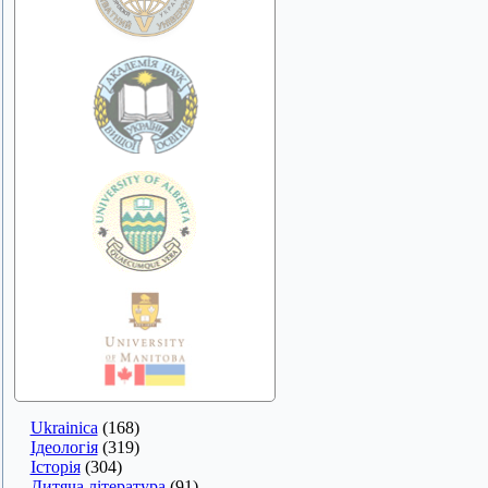
Ukrainica
(168)
Ідеологія
(319)
Історія
(304)
Дитяча література
(91)