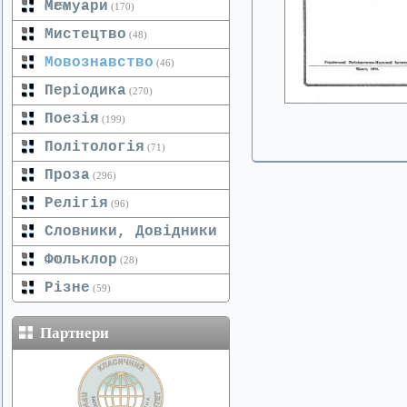
Мемуари
(125)
(170)
Мистецтво
(48)
Мовознавство
(46)
Періодика
(270)
Поезія
(199)
Політологія
(71)
Проза
(296)
Релігія
(96)
Словники, Довідники
Фольклор
(20)
(28)
Різне
(59)
Партнери