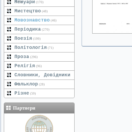
Мемуари
(125)
(170)
Мистецтво
(48)
Мовознавство
(46)
Періодика
(270)
Поезія
(199)
Політологія
(71)
Проза
(296)
Релігія
(96)
Словники, Довідники
Фольклор
(20)
(28)
Різне
(59)
Партнери