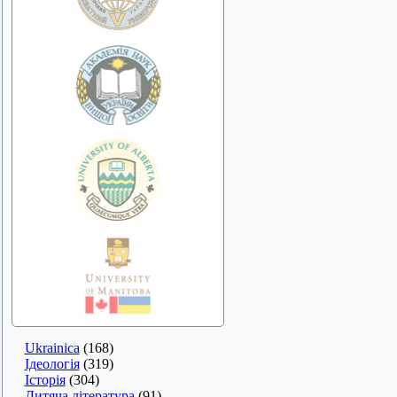
Ukrainica
(168)
Ідеологія
(319)
Історія
(304)
Дитяча література
(91)