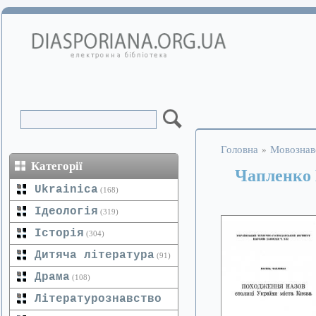
Головна
Мовознав
»
Категорії
Чапленко 
Ukrainica
(168)
Ідеологія
(319)
Історія
(304)
Дитяча література
(91)
Драма
(108)
Літературознавство