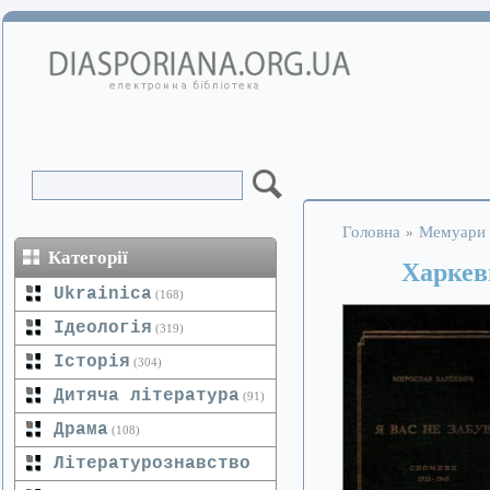
Головна
Мемуари
»
Категорії
Харкев
Ukrainica
(168)
Ідеологія
(319)
Історія
(304)
Дитяча література
(91)
Драма
(108)
Літературознавство