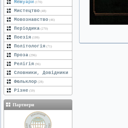
Мемуари
(125)
(170)
Мистецтво
(48)
Мовознавство
(46)
Періодика
(270)
Поезія
(199)
Політологія
(71)
Проза
(296)
Релігія
(96)
Словники, Довідники
Фольклор
(20)
(28)
Різне
(59)
Партнери