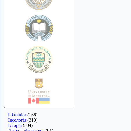
Ukrainica
(168)
Ідеологія
(319)
Історія
(304)
Дитяча література
(91)