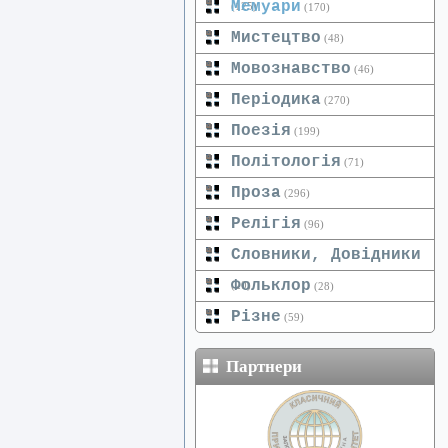
Мемуари
(125)
(170)
Мистецтво
(48)
Мовознавство
(46)
Періодика
(270)
Поезія
(199)
Політологія
(71)
Проза
(296)
Релігія
(96)
Словники, Довідники
Фольклор
(20)
(28)
Різне
(59)
Партнери