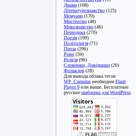
Драма
(108)
Літературознавство
(125)
Мемуари
(170)
Мистецтво
(48)
Мовознавство
(46)
Періодика
(270)
Поезія
(199)
Політологія
(71)
Проза
(296)
Різне
(59)
Релігія
(96)
Словники, Довідники
(20)
Фольклор
(28)
Для вывода облака тегов
WP_Cumulus
необходим
Flash
Player 9
или выше. Бесплатные
русские
шаблоны для WordPress
.