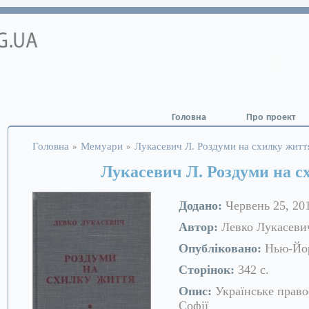
Головна
Про проект
Головна
Мемуари
Лукасевич Л. Роздуми на схилку житт
»
»
Лукасевич Л. Роздуми на с
Додано:
Червень 25, 20
Автор:
Левко Лукасеви
Опубліковано:
Нью-Йор
Сторінок:
342 с.
Опис:
Українське право
Софії