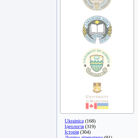
Ukrainica
(168)
Ідеологія
(319)
Історія
(304)
Дитяча література
(91)