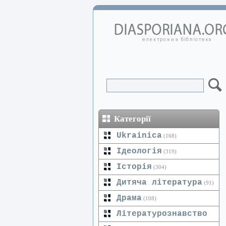
Категорії
Ukrainica
(168)
Ідеологія
(319)
Історія
(304)
Дитяча література
(91)
Драма
(108)
Літературознавство