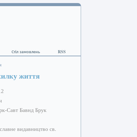
Стіл замовлень
RSS
я
хилку життя
12
ч
к-Савт Бавнд Брук
славне видавництво св.