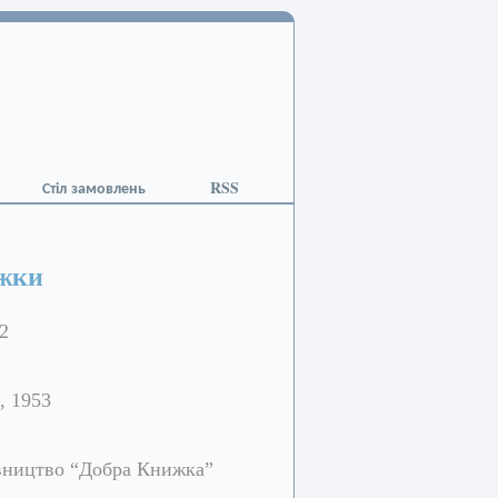
Стіл замовлень
RSS
ижки
2
, 1953
вництво “Добра Книжка”