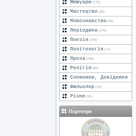
Мемуари
(125)
(170)
Мистецтво
(48)
Мовознавство
(46)
Періодика
(270)
Поезія
(199)
Політологія
(71)
Проза
(296)
Релігія
(96)
Словники, Довідники
Фольклор
(20)
(28)
Різне
(59)
Партнери