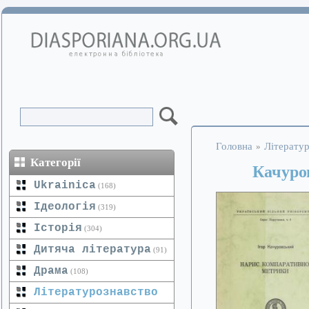
Головна
Літератур
»
Категорії
Качуро
Ukrainica
(168)
Ідеологія
(319)
Історія
(304)
Дитяча література
(91)
Драма
(108)
Літературознавство