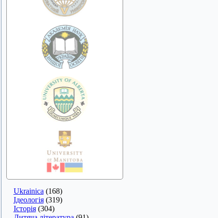
Ukrainica
(168)
Ідеологія
(319)
Історія
(304)
Дитяча література
(91)