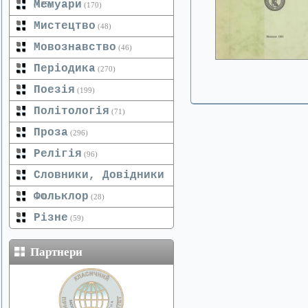
Мемуари
(125)
(170)
Мистецтво
(48)
Мовознавство
(46)
Періодика
(270)
Поезія
(199)
Політологія
(71)
Проза
(296)
Релігія
(96)
Словники, Довідники
Фольклор
(20)
(28)
Різне
(59)
Партнери