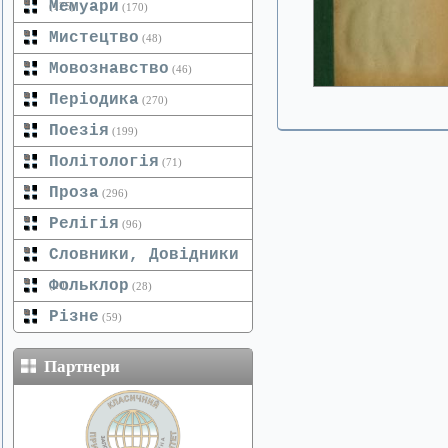
Мемуари
(125)
(170)
Мистецтво
(48)
Мовознавство
(46)
Періодика
(270)
Поезія
(199)
Політологія
(71)
Проза
(296)
Релігія
(96)
Словники, Довідники
Фольклор
(20)
(28)
Різне
(59)
Партнери