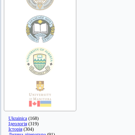
Ukrainica
(168)
Ідеологія
(319)
Історія
(304)
Дитяча література
(91)