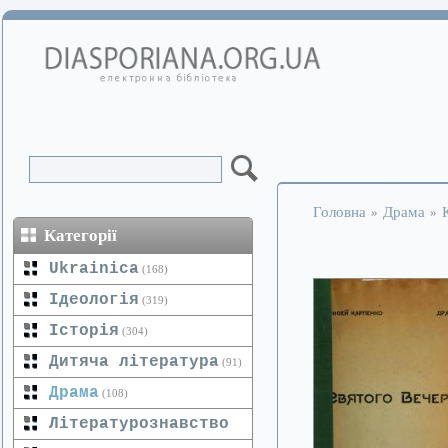
Головна
Драма
»
»
Категорії
Ukrainica
(168)
Ідеологія
(319)
Історія
(304)
Дитяча література
(91)
Драма
(108)
Літературознавство