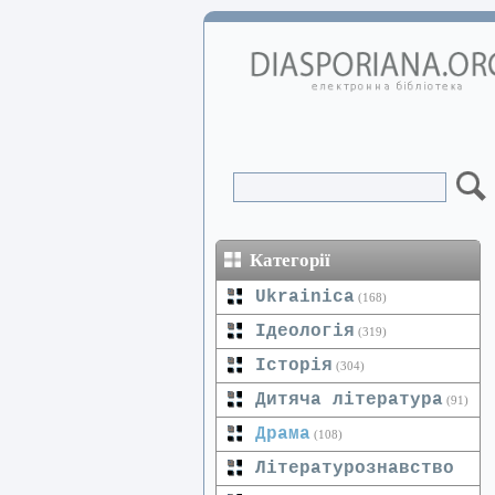
Категорії
Ukrainica
(168)
Ідеологія
(319)
Історія
(304)
Дитяча література
(91)
Драма
(108)
Літературознавство