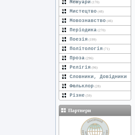
Мемуари
(125)
(170)
Мистецтво
(48)
Мовознавство
(46)
Періодика
(270)
Поезія
(199)
Політологія
(71)
Проза
(296)
Релігія
(96)
Словники, Довідники
Фольклор
(20)
(28)
Різне
(59)
Партнери