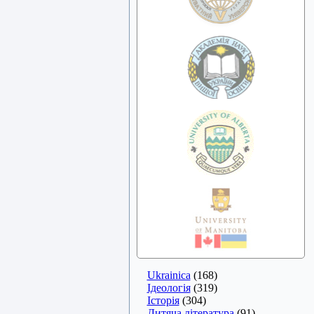
Ukrainica
(168)
Ідеологія
(319)
Історія
(304)
Дитяча література
(91)