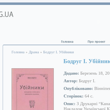
Головна
Про проект
Головна
Драма
Бодруг І. Убійники
»
»
Бодруг І. Убійни
Додано:
Березень 18, 20
Автор:
Бодруг І.
Опубліковано:
Вінніпег,
Сторінок:
64 с.
Опис:
З Друкарні “Кан
Накладом Української К