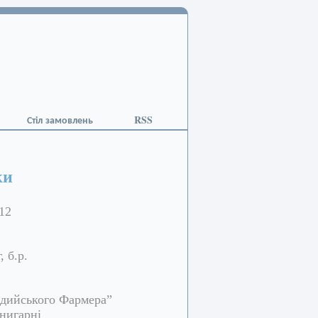
Стіл замовлень
RSS
ки
12
 б.р.
адийського Фармера”
нигарні