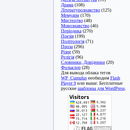
Драма
(108)
Літературознавство
(125)
Мемуари
(170)
Мистецтво
(48)
Мовознавство
(46)
Періодика
(270)
Поезія
(199)
Політологія
(71)
Проза
(296)
Різне
(59)
Релігія
(96)
Словники, Довідники
(20)
Фольклор
(28)
Для вывода облака тегов
WP_Cumulus
необходим
Flash
Player 9
или выше. Бесплатные
русские
шаблоны для WordPress
.