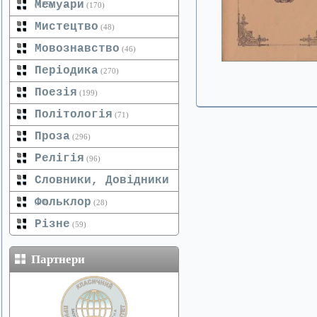
Мемуари
(125)
(170)
Мистецтво
(48)
Мовознавство
(46)
Періодика
(270)
Поезія
(199)
Політологія
(71)
Проза
(296)
Релігія
(96)
Словники, Довідники
Фольклор
(20)
(28)
Різне
(59)
Партнери