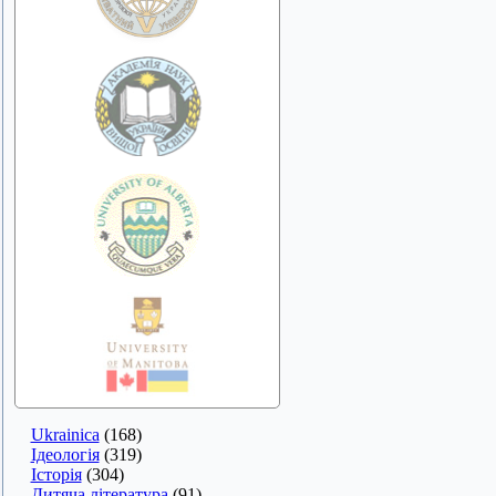
Ukrainica
(168)
Ідеологія
(319)
Історія
(304)
Дитяча література
(91)