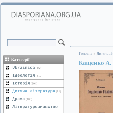
Головна
Дитяча лі
»
Категорії
Кащенко А. 
Ukrainica
(168)
Ідеологія
(319)
Історія
(304)
Дитяча література
(91)
Драма
(108)
Літературознавство