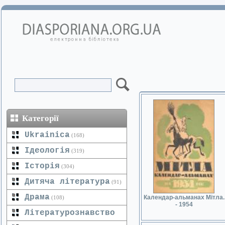
Категорії
Ukrainica
(168)
Ідеологія
(319)
Історія
(304)
Дитяча література
(91)
Драма
Календар-альманах Мітла.
(108)
- 1954
Літературознавство