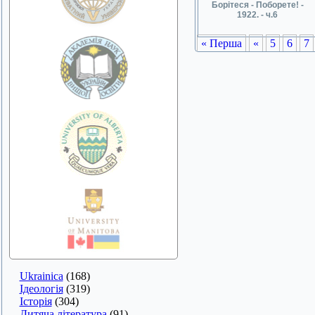
Борітеся - Поборете! -
1922. - ч.6
« Перша
«
5
6
7
Ukrainica
(168)
Ідеологія
(319)
Історія
(304)
Дитяча література
(91)