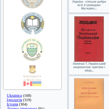
Україна - спільне добро
всіх її громадян:
Матеріял...
Лапичак Т. Український
націоналізм: критика і
обор...
Ukrainica
(168)
Ідеологія
(319)
Історія
(304)
Дитяча література
(91)