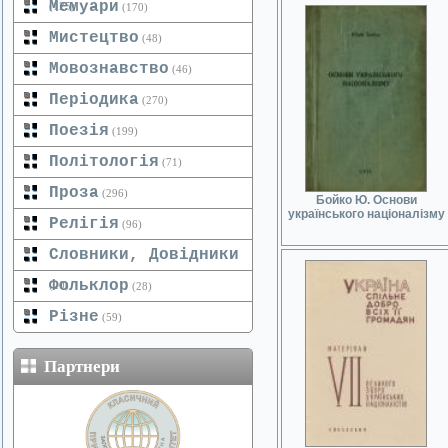
Мемуари
(125)
(170)
Мистецтво
(48)
Мовознавство
(46)
Періодика
(270)
Поезія
(199)
Політологія
(71)
Проза
(296)
Бойко Ю. Основи
українського націоналізму
Релігія
(96)
Словники, Довідники
Фольклор
(20)
(28)
Різне
(59)
Партнери