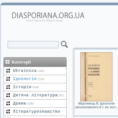
Категорії
Ukrainica
(168)
Ідеологія
(319)
Історія
(304)
Дитяча література
(91)
Драма
Мартинець В. Ідеологія
(108)
організованого й т. зв. вол...
Літературознавство