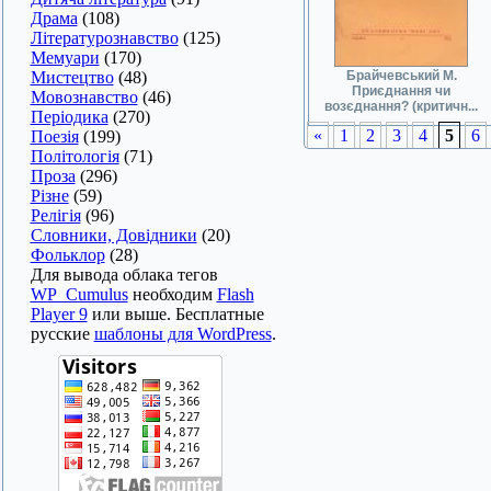
Драма
(108)
Літературознавство
(125)
Мемуари
(170)
Мистецтво
(48)
Брайчевський М.
Приєднання чи
Мовознавство
(46)
возєднання? (критичн...
Періодика
(270)
«
1
2
3
4
5
6
Поезія
(199)
Політологія
(71)
Проза
(296)
Різне
(59)
Релігія
(96)
Словники, Довідники
(20)
Фольклор
(28)
Для вывода облака тегов
WP_Cumulus
необходим
Flash
Player 9
или выше. Бесплатные
русские
шаблоны для WordPress
.